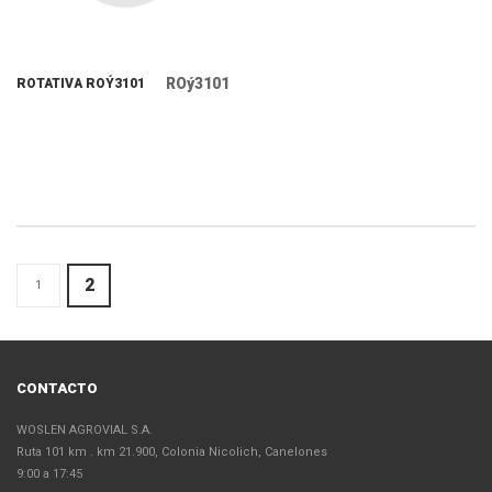
ROý3101
ROTATIVA ROÝ3101
2
1
CONTACTO
WOSLEN AGROVIAL S.A.
Ruta 101 km . km 21.900, Colonia Nicolich, Canelones
9:00 a 17:45