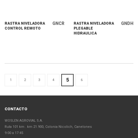
GNCR
GNDH
RASTRA NIVELADORA
RASTRA NIVELADORA
CONTROL REMOTO
PLEGABLE
HIDRAULICA
5
1
2
3
4
6
CONTACTO
WOSLEN AGROVIAL S.A.
Ruta 101 km . km 21.900, Colonia Nicolich, Canelones
9:00 a 17:45