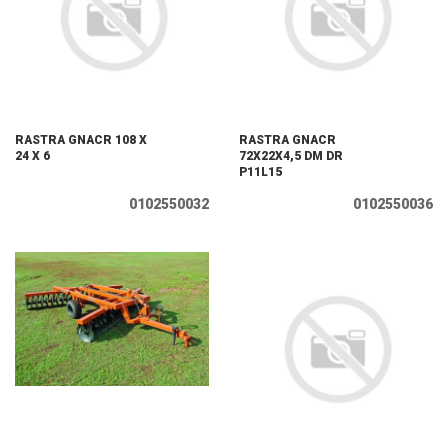
RASTRA GNACR 108 X
RASTRA GNACR
24 X 6
72X22X4,5 DM DR
P11L15
0102550032
0102550036