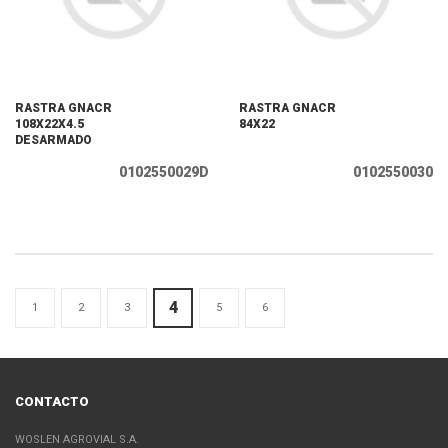
RASTRA GNACR
RASTRA GNACR
108X22X4.5
84X22
DESARMADO
0102550029D
0102550030
4
1
2
3
5
6
CONTACTO
WOSLEN AGROVIAL S.A.