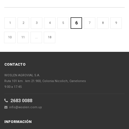
6
1
2
3
4
5
7
8
9
10
11
...
18
CONTACTO
WOSLEN AGROVIAL S.A.
Ruta 101 km . km 21.900, Colonia Nicolich, Canelones
9:00 a 17:45
2683 0088
info@woslen.com.uy
INFORMACIÓN