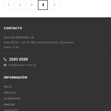
4
1
2
3
5
CONTACTO
WOSLEN AGROVIAL S.A.
Ruta 101 km . km 21.900, Colonia Nicolich, Canelones
9:00 a 17:45
2683 0088
info@woslen.com.uy
INFORMACIÓN
INICIO
SERVICIO
LA EMPRESA
MARCAS
CONTACTO