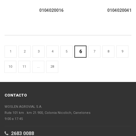
0104020016
0104020041
6
1
2
3
4
5
7
8
9
10
11
...
28
CONTACTO
WOSLEN AGROVIAL S.A.
Ruta 101 km . km 21.900, Colonia Nicolich, Canelones
9:00 a 17:45
2683 0088