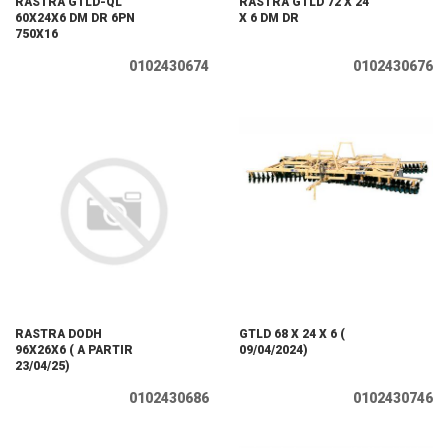
RASTRA GTLD-QL
RASTRA GTLD 72 X 24
60X24X6 DM DR 6PN
X 6 DM DR
750X16
0102430674
0102430676
RASTRA DODH
GTLD 68 X 24 X 6 (
96X26X6 ( A PARTIR
09/04/2024)
23/04/25)
0102430686
0102430746