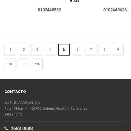
01/25
0102440552
0102440626
5
1
2
3
4
6
7
8
9
10
...
28
CONTACTO
WOSLEN AGROVIAL S.A.
Ruta 101 km . km 21.900, Colonia Nicolich, Canelones
9:00 a 17:45
2683 0088