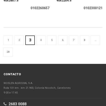
40X28X7.5
40X22X4.5
0102260657
0102300121
3
1
2
4
5
6
7
8
...
28
CONTACTO
WOSLEN AGROVIAL S.A.
Ruta 101 km . km 21.900, Colonia Nicolich, Canelones
9:00 a 17:45
2683 0088