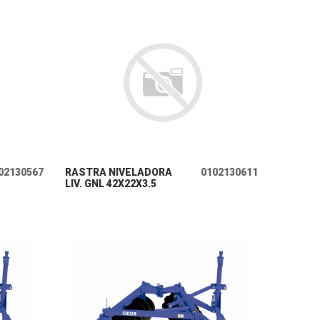
+ INFO
02130567
RASTRA NIVELADORA
0102130611
LIV. GNL 42X22X3.5