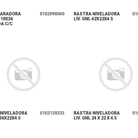
+ INFO
+ INFO
 ARADORA
0102090040
RASTRA NIVELADORA
01
10X34
LIV. GNL 42X22X4.5
A C/C
+ INFO
+ INFO
 NIVELADORA
0102130333
RASTRA NIVELADORA
01
 36X22X4.5
LIV. GNL 24 X 22 X 4.5