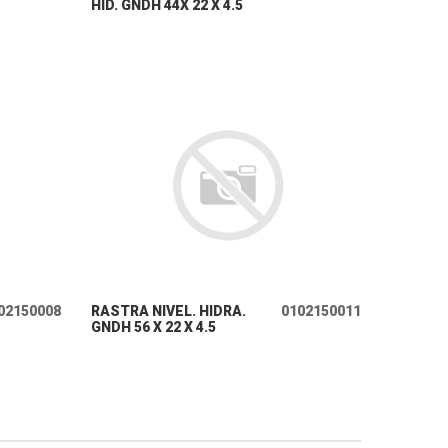
HID. GNDH 44X 22 X 4.5
+ INFO
02150008
RASTRA NIVEL. HIDRA.
0102150011
GNDH 56 X 22 X 4.5