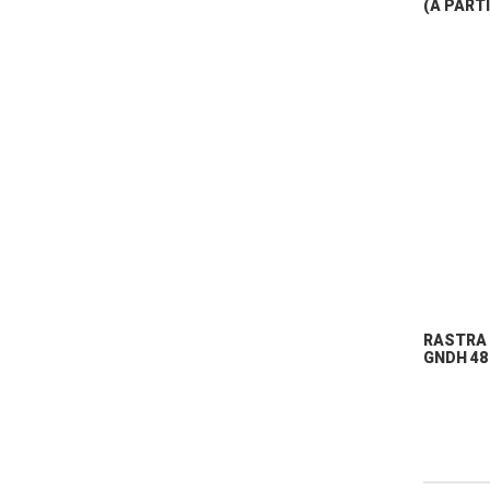
(A PARTI
RASTRA 
GNDH 48 