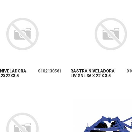
+ INFO
+ INFO
 NIVELADORA
0102130561
RASTRA NIVELADORA
01
32X22X3.5
LIV GNL 36 X 22 X 3.5