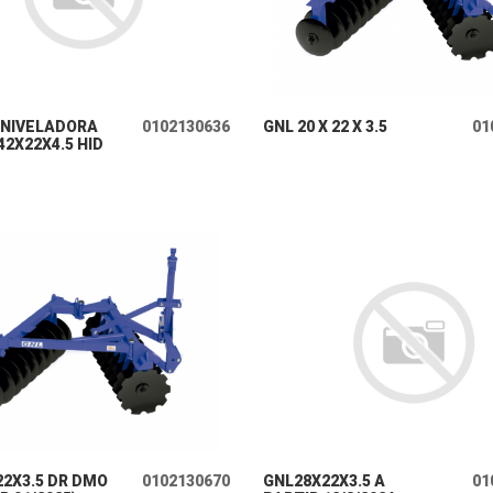
+ INFO
+ INFO
 NIVELADORA
0102130636
GNL 20 X 22 X 3.5
01
 42X22X4.5 HID
+ INFO
+ INFO
22X3.5 DR DMO
0102130670
GNL28X22X3.5 A
01