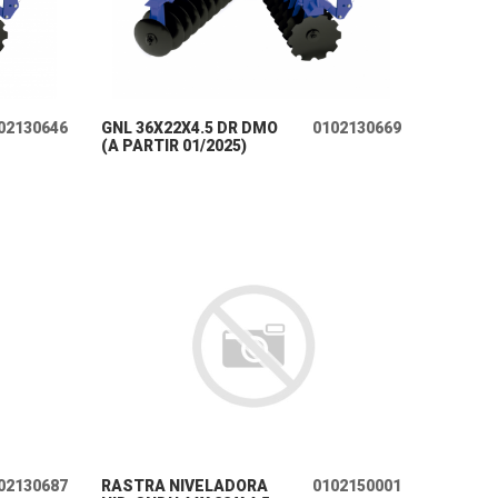
+ INFO
02130646
GNL 36X22X4.5 DR DMO
0102130669
(A PARTIR 01/2025)
+ INFO
02130687
RASTRA NIVELADORA
0102150001