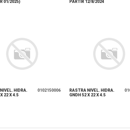
R 01/2025)
PARTIR 12/8/2024
+ INFO
+ INFO
NIVEL. HIDRA.
0102150006
RASTRA NIVEL. HIDRA.
01
X 22 X 4.5
GNDH 52 X 22 X 4.5