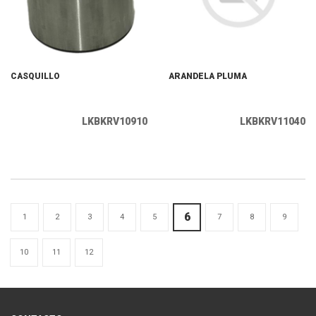
CASQUILLO
ARANDELA PLUMA
LKBKRV10910
LKBKRV11040
6
1
2
3
4
5
7
8
9
10
11
12