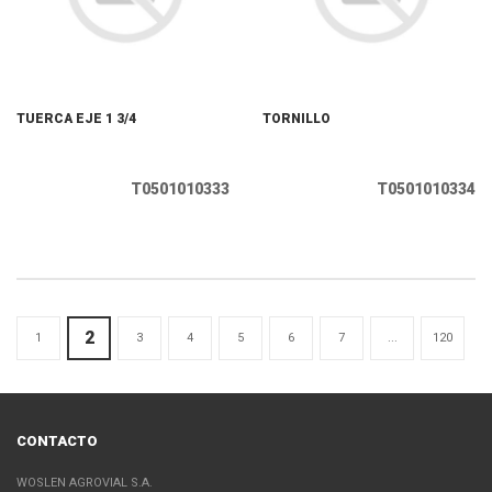
TUERCA EJE 1 3/4
TORNILLO
T0501010333
T0501010334
2
1
3
4
5
6
7
...
120
CONTACTO
WOSLEN AGROVIAL S.A.