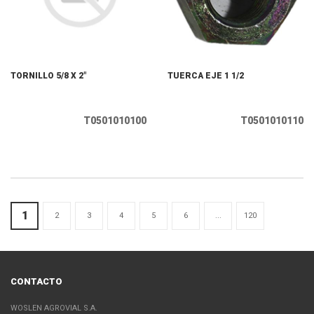
TORNILLO 5/8 X 2"
TUERCA EJE 1 1/2
T0501010100
T0501010110
1
2
3
4
5
6
...
120
CONTACTO
WOSLEN AGROVIAL S.A.