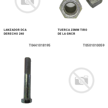
LANZADOR DCA
TUERCA 23MM TIRO
DERECHO 240
DE LA GNCR
T0441018195
T0501010059