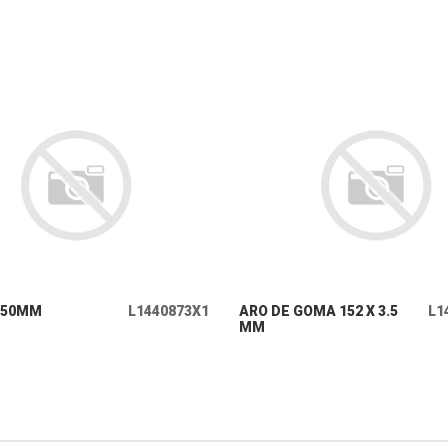
+ INFO
+ INFO
 50MM
L1440873X1
ARO DE GOMA 152 X 3.5
L1
MM