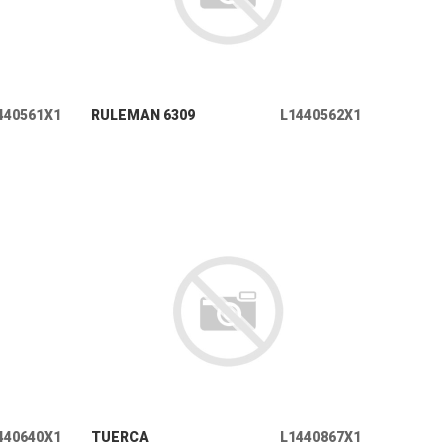
+ INFO
440561X1
RULEMAN 6309
L1440562X1
+ INFO
440640X1
TUERCA
L1440867X1