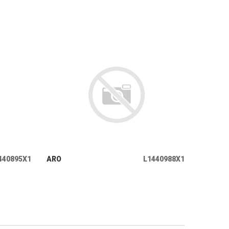
+ INFO
440895X1
ARO
L1440988X1