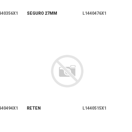
+ INFO
440356X1
SEGURO 27MM
L1440476X1
+ INFO
440494X1
RETEN
L1440515X1