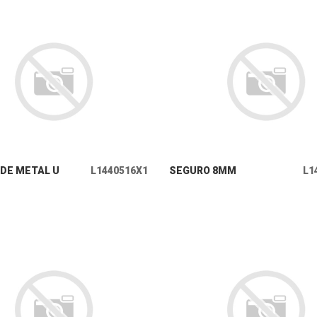
+ INFO
+ INFO
DE METAL U
L1440516X1
SEGURO 8MM
L1