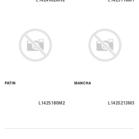
L1424962M92
L1425118M1
PATIN
MANCHA
L1425180M2
L1425213M3