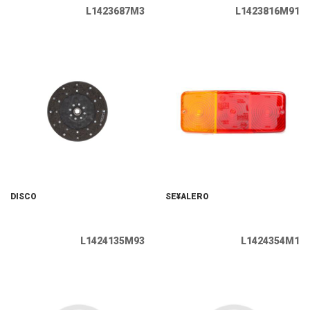
L1423687M3
L1423816M91
DISCO
SE¥ALERO
L1424135M93
L1424354M1