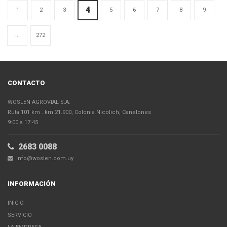
4
1
2
3
5
6
7
8
9
...
272
CONTACTO
WOSLEN AGROVIAL S.A.
Ruta 101 km . km 21.900, Colonia Nicolich, Canelones
9:00 a 17:45
2683 0088
info@woslen.com.uy
INFORMACIÓN
INICIO
SERVICIO