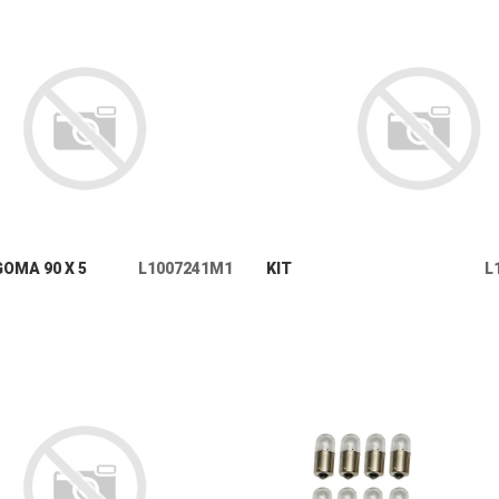
+ INFO
+ INFO
GOMA 90 X 5
L1007241M1
KIT
L