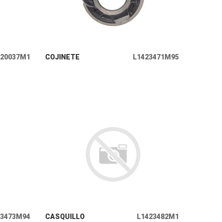
+ INFO
420037M1
COJINETE
L1423471M95
+ INFO
23473M94
CASQUILLO
L1423482M1