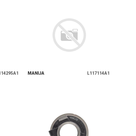
+ INFO
114295A1
MANIJA
L117114A1