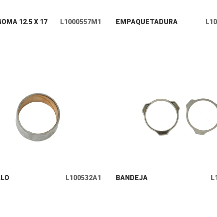
+ INFO
+ INFO
OMA 12.5 X 17
L1000557M1
EMPAQUETADURA
L1
+ INFO
+ INFO
LLO
L100532A1
BANDEJA
L