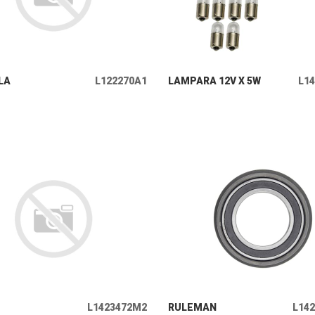
+ INFO
+ INFO
LA
L122270A1
LAMPARA 12V X 5W
L1
+ INFO
+ INFO
L1423472M2
RULEMAN
L14