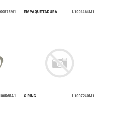
+ INFO
000578M1
EMPAQUETADURA
L1001464M1
+ INFO
100565A1
OÏRING
L1007240M1