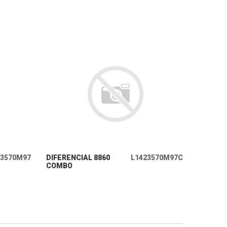
+ INFO
23570M97
DIFERENCIAL 8860
L1423570M97C
COMBO