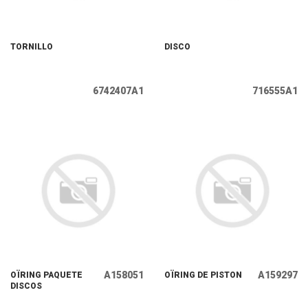
TORNILLO
DISCO
6742407A1
716555A1
A158051
A159297
OÏRING PAQUETE
OÏRING DE PISTON
DISCOS