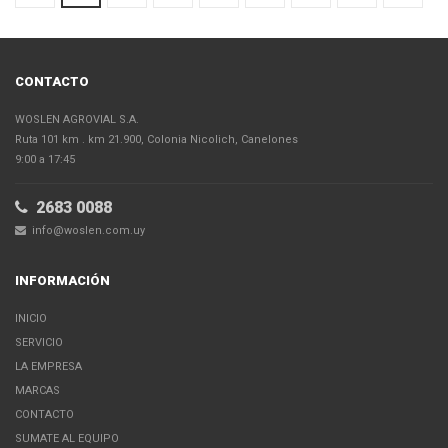
CONTACTO
WOSLEN AGROVIAL S.A.
Ruta 101 km . km 21.900, Colonia Nicolich, Canelones
9:00 a 17:45
2683 0088
info@woslen.com.uy
INFORMACIÓN
INICIO
SERVICIO
LA EMPRESA
MARCAS
CONTACTO
SUMATE AL EQUIPO