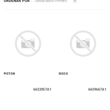
ORDENAR POR
Destacados Primero
PISTON
DISCO
6632057A1
6639667A1