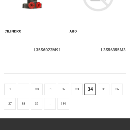
CILINDRO
ARO
L3556022M91
L3556355M3
34
1
...
30
31
32
33
35
36
37
38
39
...
139