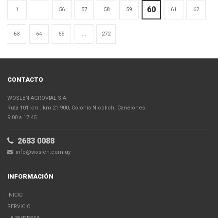
60
1
...
56
57
58
59
61
62
63
64
65
...
272
CONTACTO
WOSLEN AGROVIAL S.A.
Ruta 101 km . km 21.900, Colonia Nicolich, Canelones
9:00 a 17:45
2683 0088
info@woslen.com.uy
INFORMACIÓN
INICIO
SERVICIO