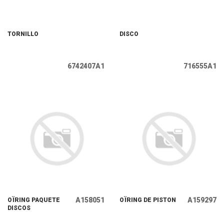
TORNILLO
DISCO
6742407A1
716555A1
A158051
A159297
OÏRING PAQUETE
OÏRING DE PISTON
DISCOS