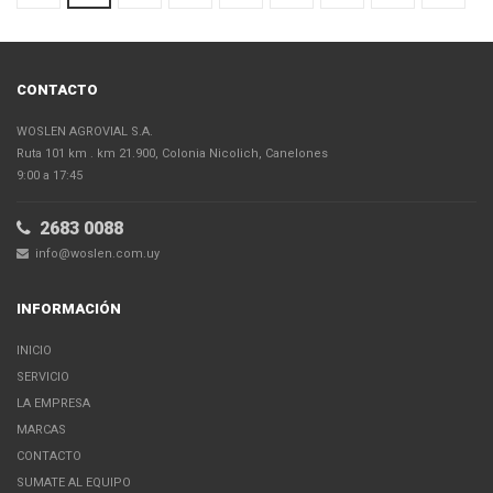
CONTACTO
WOSLEN AGROVIAL S.A.
Ruta 101 km . km 21.900, Colonia Nicolich, Canelones
9:00 a 17:45
2683 0088
info@woslen.com.uy
INFORMACIÓN
INICIO
SERVICIO
LA EMPRESA
MARCAS
CONTACTO
SUMATE AL EQUIPO