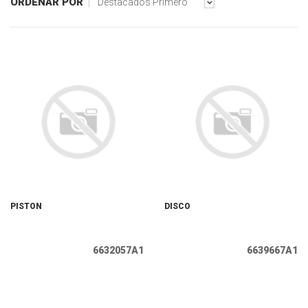
ORDENAR POR
Destacados Primero
PISTON
DISCO
6632057A1
6639667A1