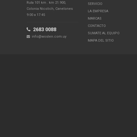
Ruta 101 km . km 21.900,
SERVICIO
Colonia Nicolich, Canelones
LA EMPRESA
9:00 a 17:45
MARCAS
CONTACTO
2683 0088
SUMATE AL EQUIPO
info@woslen.com.uy
MAPA DEL SITIO