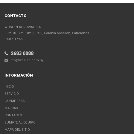
CONTACTO
WOSLEN AGROVIAL S.A.
Ruta 101 km . km 21.900, Colonia Nicolich, Canelones
9:00 a 17:45
2683 0088
info@woslen.com.uy
INFORMACIÓN
INICIO
SERVICIO
LA EMPRESA
MARCAS
CONTACTO
SUMATE AL EQUIPO
MAPA DEL SITIO