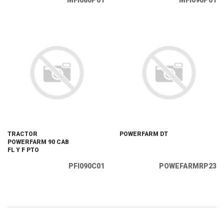
MFI080P01
MFI090P01
TRACTOR
POWERFARM DT
POWERFARM 90 CAB
FL Y F PTO
PFI090C01
POWEFARMRP23