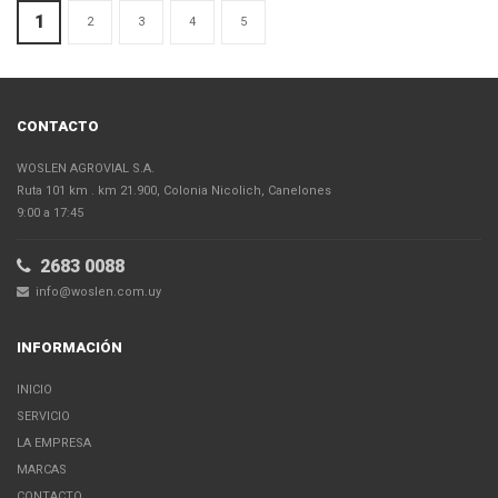
1
2
3
4
5
CONTACTO
WOSLEN AGROVIAL S.A.
Ruta 101 km . km 21.900, Colonia Nicolich, Canelones
9:00 a 17:45
2683 0088
info@woslen.com.uy
INFORMACIÓN
INICIO
SERVICIO
LA EMPRESA
MARCAS
CONTACTO