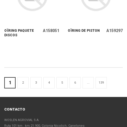
A158051
A159297
OÏRING PAQUETE
OÏRING DE PISTON
DISCOS
1
2
3
4
5
6
...
139
CONTACTO
WOSLEN AGROVIAL S.A.
Ruta 101 km . km 21.900, Colonia Nicolich, Canelones